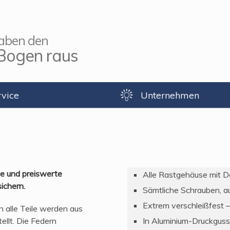
aben den
Bogen raus
rvice
Unternehmen
he und preiswerte
Alle Rastgehäuse mit
ichern.
Sämtliche Schrauben, a
Extrem verschleißfest –
n alle Teile werden aus
ellt. Die Federn
In Aluminium-Druckgus