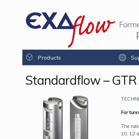
Forme
Products
Su
Standardflow – GTR
TECHNI
For tunn
The rais
10, 12 