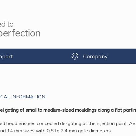
d to
perfection
pport
Company
CAL INFORMATION:
el gating of small to medium-sized mouldings along a flat parting
ed head ensures concealed de-gating at the injection point. Ava
and 14 mm sizes with 0.8 to 2.4 mm gate diameters.