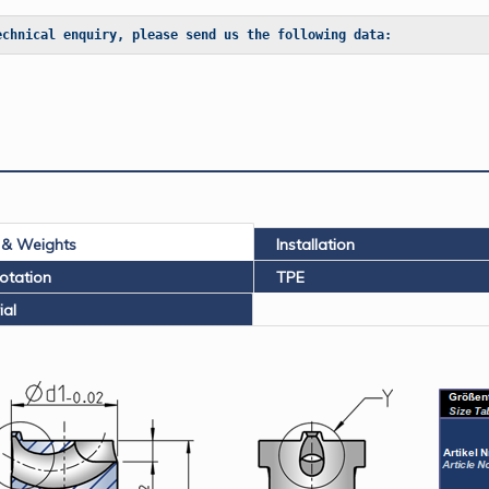
echnical enquiry, please send us the following data:
 & Weights
Installation
rotation
TPE
ial